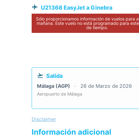
U21368 EasyJet a Ginebra
Sólo proporcionamos información de vuelos para a
mañana. Este vuelo no está programado para este 
de tiempo.
Salida
Málaga (AGP)
26 de Marzo de 2026
Aeropuerto de Málaga
Disclaimer
Información adicional