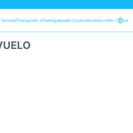
+
Terminal
Transporte +
Parking
Alquiler Coches
Reviews
+Info +
es
 VUELO