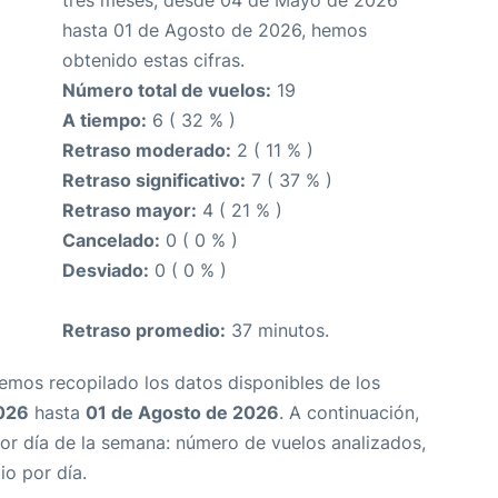
tres meses, desde 04 de Mayo de 2026
hasta 01 de Agosto de 2026, hemos
obtenido estas cifras.
Número total de vuelos:
19
A tiempo:
6 ( 32 % )
Retraso moderado:
2 ( 11 % )
Retraso significativo:
7 ( 37 % )
Retraso mayor:
4 ( 21 % )
Cancelado:
0 ( 0 % )
Desviado:
0 ( 0 % )
Retraso promedio:
37 minutos.
Hemos recopilado los datos disponibles de los
026
hasta
01 de Agosto de 2026
. A continuación,
or día de la semana: número de vuelos analizados,
io por día.