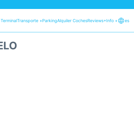
+
Terminal
Transporte +
Parking
Alquiler Coches
Reviews
+Info +
es
ELO