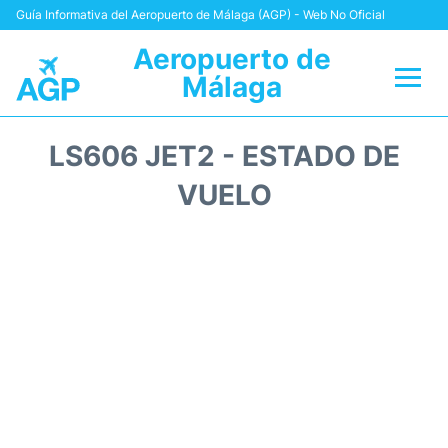
Guía Informativa del Aeropuerto de Málaga (AGP) - Web No Oficial
Aeropuerto de
Málaga
Vuelos +
LS606 JET2 - ESTADO DE
Terminal
VUELO
Transporte +
Parking
Alquiler Coches
Reviews
+Info +