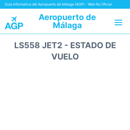
Guía Informativa del Aeropuerto de Málaga (AGP) - Web No Oficial
Aeropuerto de
Málaga
Vuelos +
LS558 JET2 - ESTADO DE
Terminal
VUELO
Transporte +
Parking
Alquiler Coches
Reviews
+Info +