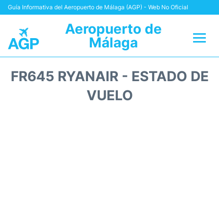
Guía Informativa del Aeropuerto de Málaga (AGP) - Web No Oficial
Aeropuerto de
Málaga
Vuelos +
FR645 RYANAIR - ESTADO DE
Terminal
VUELO
Transporte +
Parking
Alquiler Coches
Reviews
+Info +