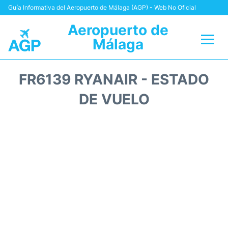
Guía Informativa del Aeropuerto de Málaga (AGP) - Web No Oficial
Aeropuerto de
Málaga
Vuelos +
FR6139 RYANAIR - ESTADO
Terminal
DE VUELO
Transporte +
Parking
Alquiler Coches
Reviews
+Info +