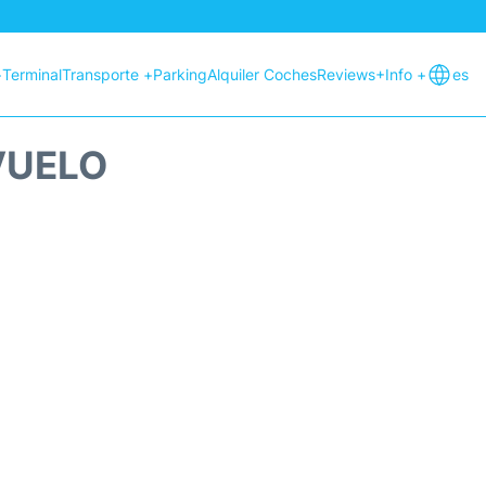
+
Terminal
Transporte +
Parking
Alquiler Coches
Reviews
+Info +
es
VUELO