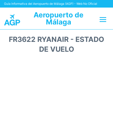
Guía Informativa del Aeropuerto de Málaga (AGP) - Web No Oficial
Aeropuerto de
Málaga
Vuelos +
FR3622 RYANAIR - ESTADO
Terminal
DE VUELO
Transporte +
Parking
Alquiler Coches
Reviews
+Info +