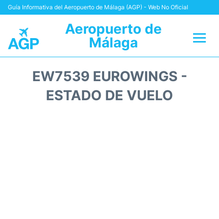
Guía Informativa del Aeropuerto de Málaga (AGP) - Web No Oficial
Aeropuerto de
Málaga
Vuelos +
EW7539 EUROWINGS -
Terminal
ESTADO DE VUELO
Transporte +
Parking
Alquiler Coches
Reviews
+Info +