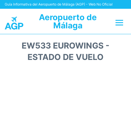
Guía Informativa del Aeropuerto de Málaga (AGP) - Web No Oficial
Aeropuerto de
Málaga
Vuelos +
EW533 EUROWINGS -
Terminal
ESTADO DE VUELO
Transporte +
Parking
Alquiler Coches
Reviews
+Info +