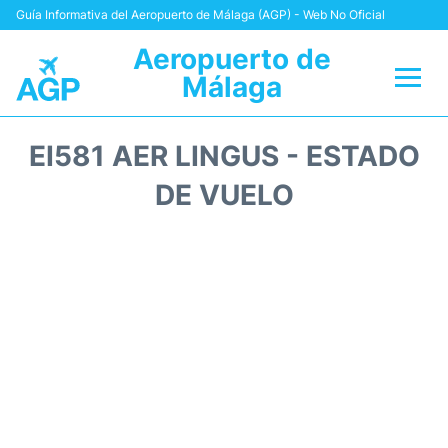
Guía Informativa del Aeropuerto de Málaga (AGP) - Web No Oficial
Aeropuerto de
Málaga
Vuelos +
EI581 AER LINGUS - ESTADO
Terminal
DE VUELO
Transporte +
Parking
Alquiler Coches
Reviews
+Info +