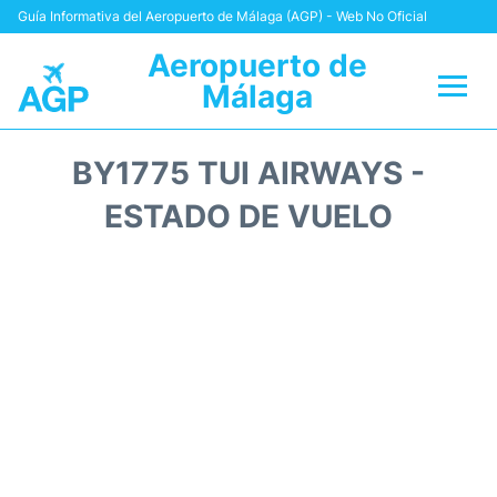
Guía Informativa del Aeropuerto de Málaga (AGP) - Web No Oficial
Aeropuerto de
Málaga
Vuelos +
BY1775 TUI AIRWAYS -
Terminal
ESTADO DE VUELO
Transporte +
Parking
Alquiler Coches
Reviews
+Info +