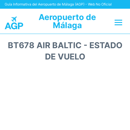
Guía Informativa del Aeropuerto de Málaga (AGP) - Web No Oficial
Aeropuerto de
Málaga
Vuelos +
BT678 AIR BALTIC - ESTADO
Terminal
DE VUELO
Transporte +
Parking
Alquiler Coches
Reviews
+Info +