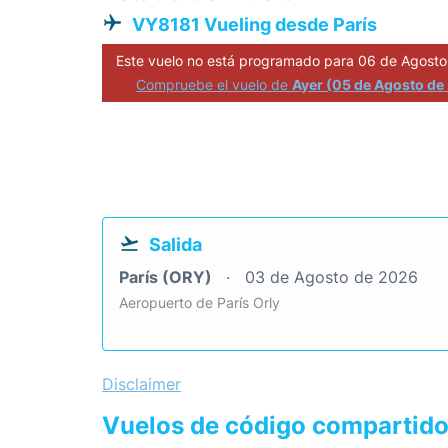
VY8181 Vueling desde París
Este vuelo no está programado para 06 de Agosto
Compruebe el vuelo de
Ayer (05 de Agosto de
Salida
París (ORY)
03 de Agosto de 2026
Aeropuerto de París Orly
Disclaimer
Vuelos de código compartid