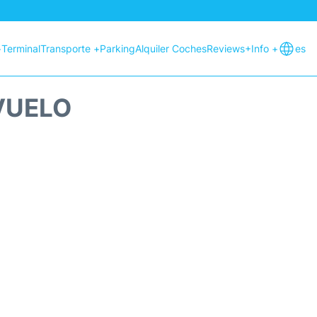
+
Terminal
Transporte +
Parking
Alquiler Coches
Reviews
+Info +
es
VUELO