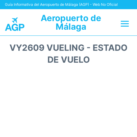
Guía Informativa del Aeropuerto de Málaga (AGP) - Web No Oficial
Aeropuerto de
Málaga
Vuelos +
VY2609 VUELING - ESTADO
Terminal
DE VUELO
Transporte +
Parking
Alquiler Coches
Reviews
+Info +