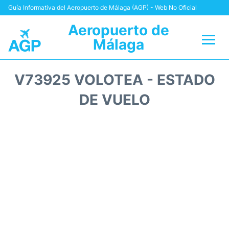
Guía Informativa del Aeropuerto de Málaga (AGP) - Web No Oficial
Aeropuerto de
Málaga
Vuelos +
V73925 VOLOTEA - ESTADO
Terminal
DE VUELO
Transporte +
Parking
Alquiler Coches
Reviews
+Info +