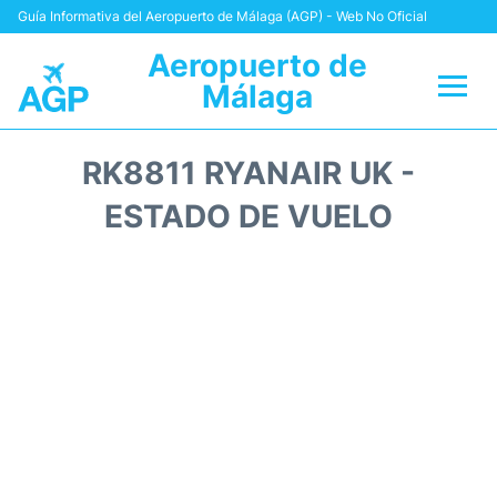
Guía Informativa del Aeropuerto de Málaga (AGP) - Web No Oficial
Aeropuerto de
Málaga
Vuelos +
RK8811 RYANAIR UK -
Terminal
ESTADO DE VUELO
Transporte +
Parking
Alquiler Coches
Reviews
+Info +