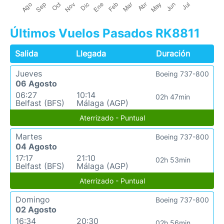
Últimos Vuelos Pasados RK8811
Salida
Llegada
Duración
Jueves
Boeing 737-800
06 Agosto
06:27
10:14
02h 47min
Belfast (BFS)
Málaga (AGP)
Aterrizado - Puntual
Martes
Boeing 737-800
04 Agosto
17:17
21:10
02h 53min
Belfast (BFS)
Málaga (AGP)
Aterrizado - Puntual
Domingo
Boeing 737-800
02 Agosto
16:34
20:30
02h 56min