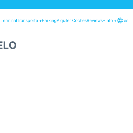
+
Terminal
Transporte +
Parking
Alquiler Coches
Reviews
+Info +
es
ELO