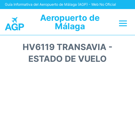
Guía Informativa del Aeropuerto de Málaga (AGP) - Web No Oficial
Aeropuerto de
Málaga
Vuelos +
HV6119 TRANSAVIA -
Terminal
ESTADO DE VUELO
Transporte +
Parking
Alquiler Coches
Reviews
+Info +