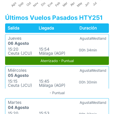
Últimos Vuelos Pasados HTY251
Salida
Llegada
Duración
Jueves
AgustaWestland
06 Agosto
15:20
15:54
00h 34min
Ceuta (JCU)
Málaga (AGP)
Aterrizado - Puntual
Miércoles
AgustaWestland
05 Agosto
15:15
15:45
00h 30min
Ceuta (JCU)
Málaga (AGP)
- Puntual
Martes
AgustaWestland
04 Agosto
15:20
15:53