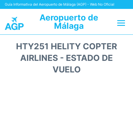
Guía Informativa del Aeropuerto de Málaga (AGP) - Web No Oficial
Aeropuerto de
Málaga
Vuelos +
HTY251 HELITY COPTER
Terminal
AIRLINES - ESTADO DE
VUELO
Transporte +
Parking
Alquiler Coches
Reviews
+Info +