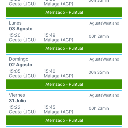
00h 33min
Ceuta (JCU)
Málaga (AGP)
Aterrizado - Puntual
Lunes
AgustaWestland
03 Agosto
15:20
15:49
00h 29min
Ceuta (JCU)
Málaga (AGP)
Aterrizado - Puntual
Domingo
AgustaWestland
02 Agosto
15:05
15:40
00h 35min
Ceuta (JCU)
Málaga (AGP)
Aterrizado - Puntual
Viernes
AgustaWestland
31 Julio
15:22
15:45
00h 23min
Ceuta (JCU)
Málaga (AGP)
Aterrizado - Puntual