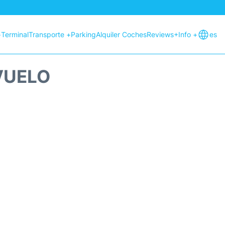
+
Terminal
Transporte +
Parking
Alquiler Coches
Reviews
+Info +
es
VUELO