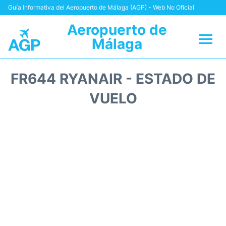
Guía Informativa del Aeropuerto de Málaga (AGP) - Web No Oficial
Aeropuerto de
Málaga
Vuelos +
FR644 RYANAIR - ESTADO DE
Terminal
VUELO
Transporte +
Parking
Alquiler Coches
Reviews
+Info +