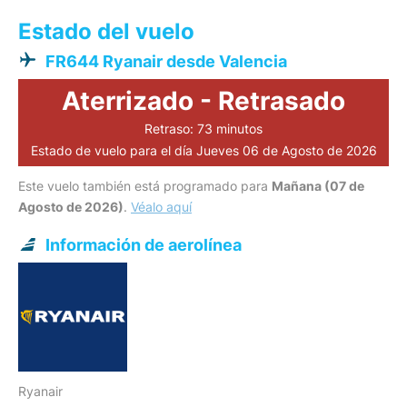
Estado del vuelo
FR644 Ryanair desde Valencia
Aterrizado - Retrasado
Retraso: 73 minutos
Estado de vuelo para el día Jueves 06 de Agosto de 2026
Este vuelo también está programado para
Mañana (07 de
Agosto de 2026)
.
Véalo aquí
Información de aerolínea
Ryanair