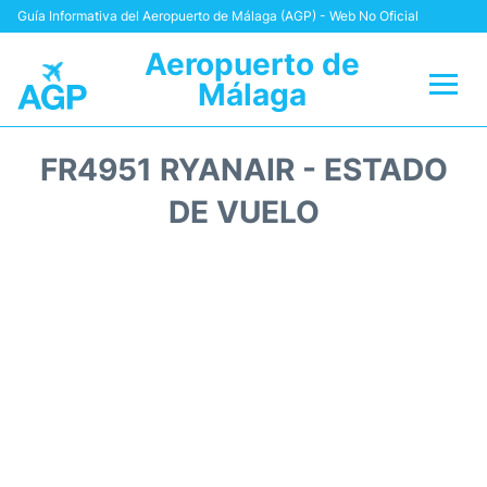
Guía Informativa del Aeropuerto de Málaga (AGP) - Web No Oficial
Aeropuerto de
Málaga
Vuelos +
FR4951 RYANAIR - ESTADO
Terminal
DE VUELO
Transporte +
Parking
Alquiler Coches
Reviews
+Info +