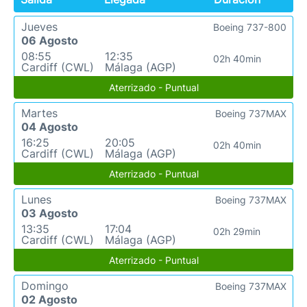
Jueves
Boeing 737-800
06 Agosto
08:55
12:35
02h 40min
Cardiff (CWL)
Málaga (AGP)
Aterrizado - Puntual
Martes
Boeing 737MAX
04 Agosto
16:25
20:05
02h 40min
Cardiff (CWL)
Málaga (AGP)
Aterrizado - Puntual
Lunes
Boeing 737MAX
03 Agosto
13:35
17:04
02h 29min
Cardiff (CWL)
Málaga (AGP)
Aterrizado - Puntual
Domingo
Boeing 737MAX
02 Agosto