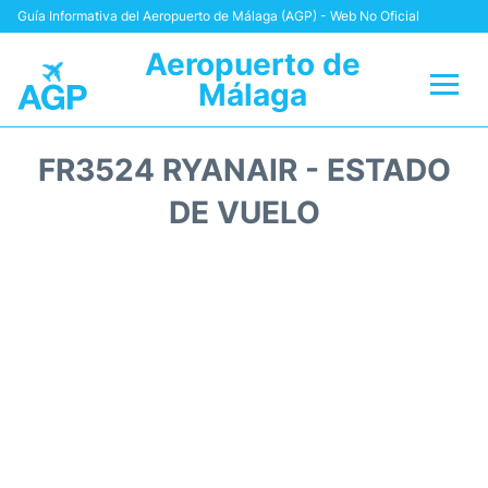
Guía Informativa del Aeropuerto de Málaga (AGP) - Web No Oficial
Aeropuerto de
Málaga
Vuelos +
FR3524 RYANAIR - ESTADO
Terminal
DE VUELO
Transporte +
Parking
Alquiler Coches
Reviews
+Info +