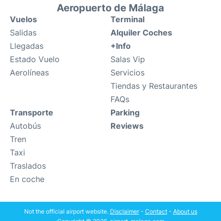
Aeropuerto de Málaga
Vuelos
Terminal
Salidas
Alquiler Coches
Llegadas
+Info
Estado Vuelo
Salas Vip
Aerolíneas
Servicios
Tiendas y Restaurantes
FAQs
Transporte
Parking
Autobús
Reviews
Tren
Taxi
Traslados
En coche
Not the official airport website.
Disclaimer
-
Contact
-
About us