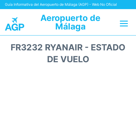
Guía Informativa del Aeropuerto de Málaga (AGP) - Web No Oficial
Aeropuerto de
Málaga
Vuelos +
FR3232 RYANAIR - ESTADO
Terminal
DE VUELO
Transporte +
Parking
Alquiler Coches
Reviews
+Info +