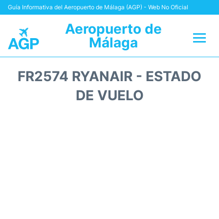
Guía Informativa del Aeropuerto de Málaga (AGP) - Web No Oficial
Aeropuerto de
Málaga
Vuelos +
FR2574 RYANAIR - ESTADO
Terminal
DE VUELO
Transporte +
Parking
Alquiler Coches
Reviews
+Info +