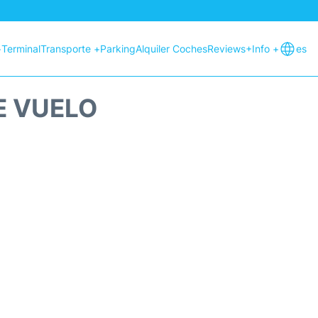
+
Terminal
Transporte +
Parking
Alquiler Coches
Reviews
+Info +
es
E VUELO