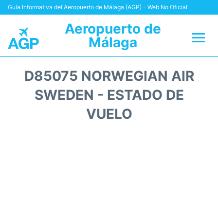
Guía Informativa del Aeropuerto de Málaga (AGP) - Web No Oficial
Aeropuerto de
Málaga
Vuelos +
D85075 NORWEGIAN AIR
Terminal
SWEDEN - ESTADO DE
VUELO
Transporte +
Parking
Alquiler Coches
Reviews
+Info +