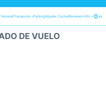
+
Terminal
Transporte +
Parking
Alquiler Coches
Reviews
+Info +
es
ADO DE VUELO