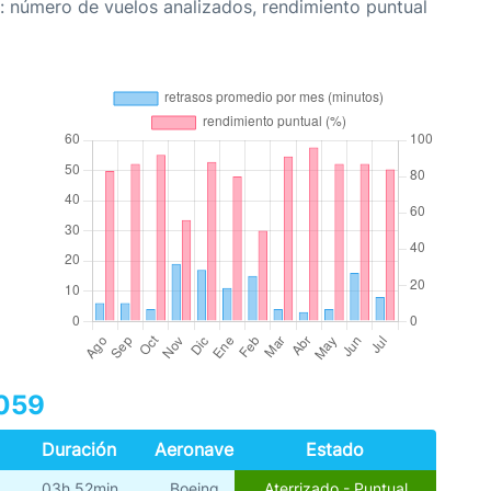
: número de vuelos analizados, rendimiento puntual
5059
Duración
Aeronave
Estado
03h 52min
Boeing
Aterrizado - Puntual