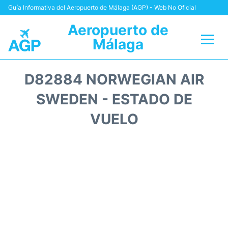
Guía Informativa del Aeropuerto de Málaga (AGP) - Web No Oficial
Aeropuerto de
Málaga
Vuelos +
D82884 NORWEGIAN AIR
Terminal
SWEDEN - ESTADO DE
VUELO
Transporte +
Parking
Alquiler Coches
Reviews
+Info +