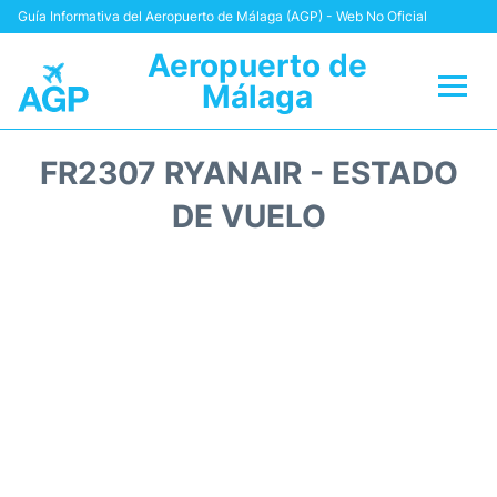
Guía Informativa del Aeropuerto de Málaga (AGP) - Web No Oficial
Aeropuerto de
Málaga
Vuelos +
FR2307 RYANAIR - ESTADO
Terminal
DE VUELO
Transporte +
Parking
Alquiler Coches
Reviews
+Info +