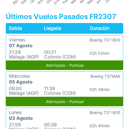
Últimos Vuelos Pasados FR2307
Salida
Llegada
Duración
Viernes
Boeing 737-800
07 Agosto
21:29
00:21
02h 52min
Málaga (AGP)
Colonia (CGN)
Aterrizado - Puntual
Miércoles
Boeing 737MAX
05 Agosto
09:00
11:39
02h 39min
Málaga (AGP)
Colonia (CGN)
Aterrizado - Puntual
Lunes
Boeing 737-800
03 Agosto
21:59
00:39
02h 40min