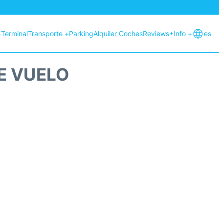
+
Terminal
Transporte +
Parking
Alquiler Coches
Reviews
+Info +
es
E VUELO