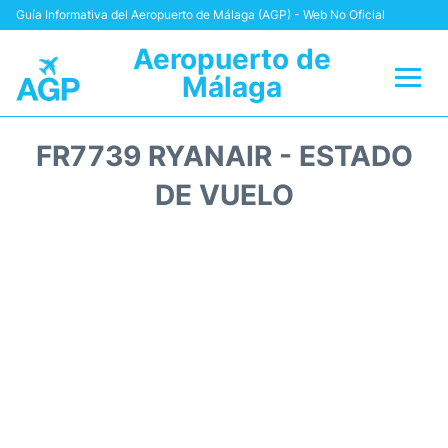
Guía Informativa del Aeropuerto de Málaga (AGP) - Web No Oficial
Aeropuerto de
Málaga
Vuelos +
FR7739 RYANAIR - ESTADO
Terminal
DE VUELO
Transporte +
Parking
Alquiler Coches
Reviews
+Info +