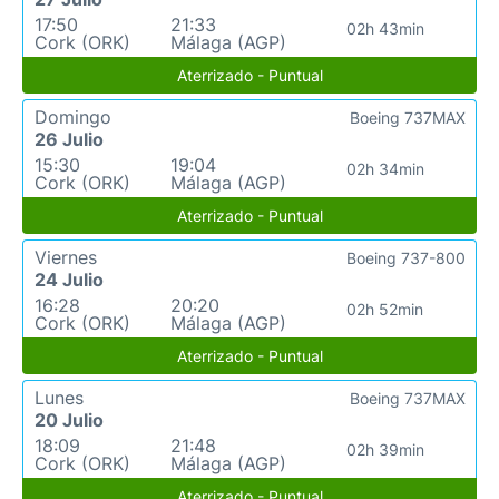
17:50
21:33
02h 43min
Cork (ORK)
Málaga (AGP)
Aterrizado - Puntual
Domingo
Boeing 737MAX
26 Julio
15:30
19:04
02h 34min
Cork (ORK)
Málaga (AGP)
Aterrizado - Puntual
Viernes
Boeing 737-800
24 Julio
16:28
20:20
02h 52min
Cork (ORK)
Málaga (AGP)
Aterrizado - Puntual
Lunes
Boeing 737MAX
20 Julio
18:09
21:48
02h 39min
Cork (ORK)
Málaga (AGP)
Aterrizado - Puntual