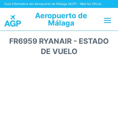
Guía Informativa del Aeropuerto de Málaga (AGP) - Web No Oficial
Aeropuerto de
Málaga
Vuelos +
FR6959 RYANAIR - ESTADO
Terminal
DE VUELO
Transporte +
Parking
Alquiler Coches
Reviews
+Info +