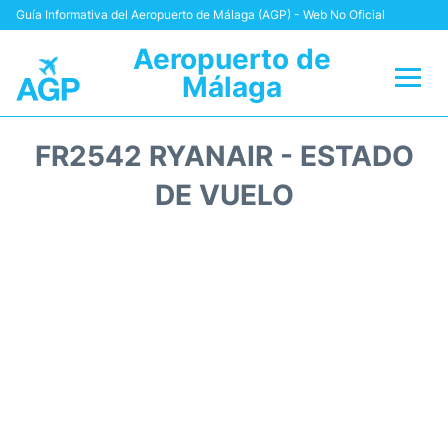
Guía Informativa del Aeropuerto de Málaga (AGP) - Web No Oficial
Aeropuerto de
Málaga
Vuelos +
FR2542 RYANAIR - ESTADO
Terminal
DE VUELO
Transporte +
Parking
Alquiler Coches
Reviews
+Info +