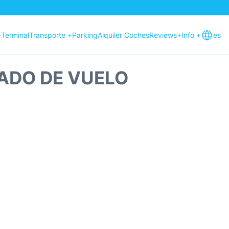
+
Terminal
Transporte +
Parking
Alquiler Coches
Reviews
+Info +
es
ADO DE VUELO