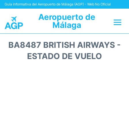
Guía Informativa del Aeropuerto de Málaga (AGP) - Web No Oficial
Aeropuerto de
Málaga
Vuelos +
BA8487 BRITISH AIRWAYS -
Terminal
ESTADO DE VUELO
Transporte +
Parking
Alquiler Coches
Reviews
+Info +